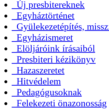
Új presbitereknek
Egyháztörténet
Gyülekezetépítés, missz
Egyházismeret
Elöljáróink írásaiból
Presbiteri kézikönyv
Hazaszeretet
Hitvédelem
Pedagógusoknak
Felekezeti önazonosság