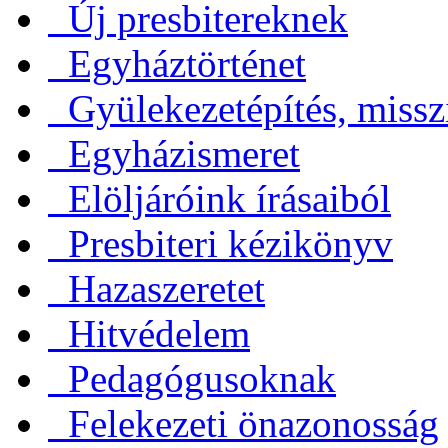
Új presbitereknek
Egyháztörténet
Gyülekezetépítés, missz
Egyházismeret
Elöljáróink írásaiból
Presbiteri kézikönyv
Hazaszeretet
Hitvédelem
Pedagógusoknak
Felekezeti önazonosság