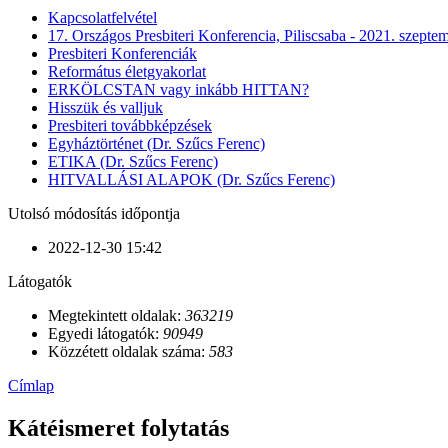
Kapcsolatfelvétel
17. Országos Presbiteri Konferencia, Piliscsaba - 2021. szepte
Presbiteri Konferenciák
Református életgyakorlat
ERKÖLCSTAN vagy inkább HITTAN?
Hisszük és valljuk
Presbiteri továbbképzések
Egyháztörténet (Dr. Szűcs Ferenc)
ETIKA (Dr. Szűcs Ferenc)
HITVALLÁSI ALAPOK (Dr. Szűcs Ferenc)
Utolsó módosítás időpontja
2022-12-30 15:42
Látogatók
Megtekintett oldalak:
363219
Egyedi látogatók:
90949
Közzétett oldalak száma:
583
Címlap
Kátéismeret folytatás