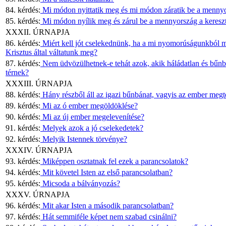
84. kérdés:
Mi módon nyittatik meg és mi módon záratik be a mennyo
85. kérdés:
Mi módon nyílik meg és zárul be a mennyország a kereszt
XXXII. ÚRNAPJA
86. kérdés:
Miért kell jót cselekednünk, ha a mi nyomorúságunkból 
Krisztus által váltatunk meg?
87. kérdés:
Nem üdvözülhetnek-e tehát azok, akik háládatlan és bűn
térnek?
XXXIII. ÚRNAPJA
88. kérdés:
Hány részből áll az igazi bűnbánat, vagyis az ember megt
89. kérdés:
Mi az ó ember megöldöklése?
90. kérdés:
Mi az új ember megelevenítése?
91. kérdés:
Melyek azok a jó cselekedetek?
92. kérdés:
Melyik Istennek törvénye?
XXXIV. ÚRNAPJA
93. kérdés:
Miképpen osztatnak fel ezek a parancsolatok?
94. kérdés:
Mit követel Isten az első parancsolatban?
95. kérdés:
Micsoda a bálványozás?
XXXV. ÚRNAPJA
96. kérdés:
Mit akar Isten a második parancsolatban?
97. kérdés:
Hát semmiféle képet nem szabad csinálni?