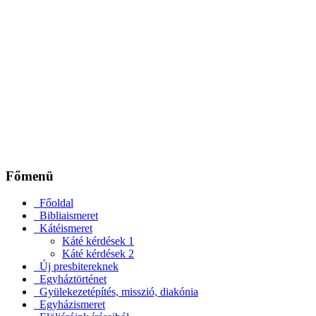
Főmenü
Főoldal
Bibliaismeret
Kátéismeret
Káté kérdések 1
Káté kérdések 2
Új presbitereknek
Egyháztörténet
Gyülekezetépítés, misszió, diakónia
Egyházismeret