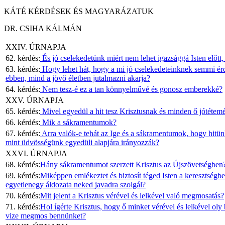
KÁTÉ KÉRDÉSEK ÉS MAGYARÁZATUK
DR. CSIHA KÁLMÁN
XXIV. ÚRNAPJA
62. kérdés:
És jó cselekedetünk miért nem lehet igazsággá Isten előtt
63. kérdés:
Hogy lehet hát, hogy a mi jó cselekedeteinknek semmi ér
ebben, mind a jövő életben jutalmazni akarja?
64. kérdés:
Nem tesz-é ez a tan könnyelművé és gonosz emberekké?
XXV. ÚRNAPJA
65. kérdés:
Mivel egyedül a hit tesz Krisztusnak és minden ő jótétem
66. kérdés:
Mik a sákramentumok?
67. kérdés:
Arra valók-e tehát az Ige és a sákramentumok, hogy hitünk
mint üdvösségünk egyedüli alapjára irányozzák?
XXVI. ÚRNAPJA
68. kérdés:
Hány sákramentumot szerzett Krisztus az Újszövetségben
69. kérdés:
Miképpen emlékeztet és biztosít téged Isten a keresztségbe
egyetlenegy áldozata neked javadra szolgál?
70. kérdés:
Mit jelent a Krisztus vérével és lelkével való megmosatás?
71. kérdés:
Hol ígérte Krisztus, hogy ő minket vérével és lelkével o
vize megmos bennünket?