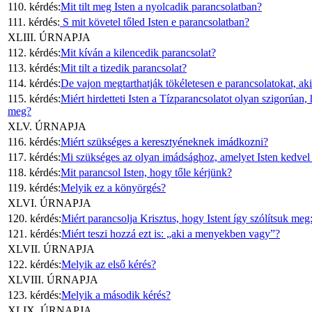
110. kérdés:
Mit tilt meg Isten a nyolcadik parancsolatban?
111. kérdés:
S mit követel tőled Isten e parancsolatban?
XLIII. ÚRNAPJA
112. kérdés:
Mit kíván a kilencedik parancsolat?
113. kérdés:
Mit tilt a tizedik parancsolat?
114. kérdés:
De vajon megtarthatják tökéletesen e parancsolatokat, ak
115. kérdés:
Miért hirdetteti Isten a Tízparancsolatot olyan szigorúan,
meg?
XLV. ÚRNAPJA
116. kérdés:
Miért szükséges a keresztyéneknek imádkozni?
117. kérdés:
Mi szükséges az olyan imádsághoz, amelyet Isten kedvel
118. kérdés:
Mit parancsol Isten, hogy tőle kérjünk?
119. kérdés:
Melyik ez a könyörgés?
XLVI. ÚRNAPJA
120. kérdés:
Miért parancsolja Krisztus, hogy Istent így szólítsuk me
121. kérdés:
Miért teszi hozzá ezt is: „aki a menyekben vagy”?
XLVII. ÚRNAPJA
122. kérdés:
Melyik az első kérés?
XLVIII. ÚRNAPJA
123. kérdés:
Melyik a második kérés?
XLIX. ÚRNAPJA