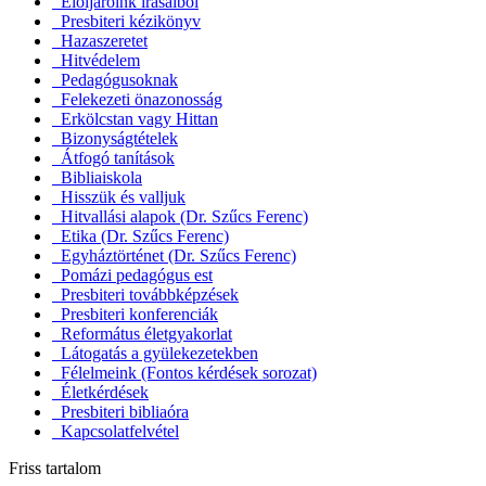
Elöljáróink írásaiból
Presbiteri kézikönyv
Hazaszeretet
Hitvédelem
Pedagógusoknak
Felekezeti önazonosság
Erkölcstan vagy Hittan
Bizonyságtételek
Átfogó tanítások
Bibliaiskola
Hisszük és valljuk
Hitvallási alapok (Dr. Szűcs Ferenc)
Etika (Dr. Szűcs Ferenc)
Egyháztörténet (Dr. Szűcs Ferenc)
Pomázi pedagógus est
Presbiteri továbbképzések
Presbiteri konferenciák
Református életgyakorlat
Látogatás a gyülekezetekben
Félelmeink (Fontos kérdések sorozat)
Életkérdések
Presbiteri bibliaóra
Kapcsolatfelvétel
Friss tartalom