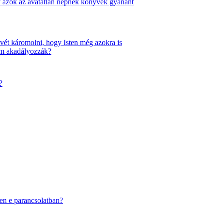
 azok az avatatlan népnek könyvek gyanánt
vét káromolni, hogy Isten még azokra is
nem akadályozzák?
?
sten e parancsolatban?