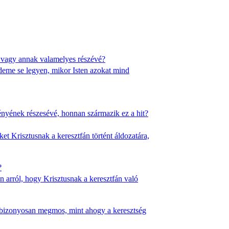
, vagy annak valamelyes részévé?
deme se legyen, mikor Isten azokat mind
ényének részesévé, honnan származik ez a hit?
et Krisztusnak a keresztfán történt áldozatára,
?
n arról, hogy Krisztusnak a keresztfán való
ly bizonyosan megmos, mint ahogy a keresztség