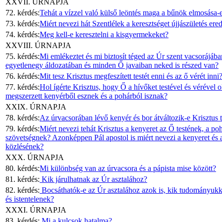
XXVII. ÚRNAPJA
72. kérdés:
Tehát a vízzel való külső leöntés maga a bűnök elmosása-
73. kérdés:
Miért nevezi hát Szentlélek a keresztséget újjászületés e
74. kérdés:
Meg kell-e keresztelni a kisgyermekeket?
XXVIII. ÚRNAPJA
75. kérdés:
Mi emlékeztet és mi biztosít téged az Úr szent vacsorájába
egyetlenegy áldozatában és minden Ő javaiban neked is részed van?
76. kérdés:
Mit tesz Krisztus megfeszített testét enni és az ő vérét inni
77. kérdés:
Hol ígérte Krisztus, hogy Ő a hívőket testével és vérével 
megszerzett kenyérből esznek és a pohárból isznak?
XXIX. ÚRNAPJA
78. kérdés:
Az úrvacsorában lévő kenyér és bor átváltozik-e Krisztus t
79. kérdés:
Miért nevezi tehát Krisztus a kenyeret az Ő testének, a poh
szövetségnek? Azonképpen Pál apostol is miért nevezi a kenyeret és a 
közlésének?
XXX. ÚRNAPJA
80. kérdés:
Mi különbség van az úrvacsora és a pápista mise között?
81. kérdés:
Kik járulhatnak az Úr asztalához?
82. kérdés:
Bocsáthatók-e az Úr asztalához azok is, kik tudományukkal
és istentelenek?
XXXI. ÚRNAPJA
83. kérdés:
Mi a kulcsok hatalma?