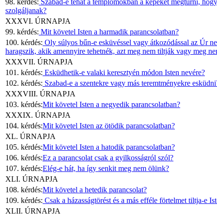
98. kérdés:
Szabad-e tehát a templomokban a képeket megtűrni, hogy
szolgáljanak?
XXXVI. ÚRNAPJA
99. kérdés:
Mit követel Isten a harmadik parancsolatban?
100. kérdés:
Oly súlyos bűn-e esküvéssel vagy átkozódással az Úr ne
haragszik, akik amennyire tehetnék, azt meg nem tiltják vagy meg 
XXXVII. ÚRNAPJA
101. kérdés:
Esküdhetik-e valaki keresztyén módon Isten nevére?
102. kérdés:
Szabad-e a szentekre vagy más teremtményekre esküdni
XXXVIII. ÚRNAPJA
103. kérdés:
Mit követel Isten a negyedik parancsolatban?
XXXIX. ÚRNAPJA
104. kérdés:
Mit követel Isten az ötödik parancsolatban?
XL. ÚRNAPJA
105. kérdés:
Mit követel Isten a hatodik parancsolatban?
106. kérdés:
Ez a parancsolat csak a gyilkosságról szól?
107. kérdés:
Elég-e hát, ha így senkit meg nem ölünk?
XLI. ÚRNAPJA
108. kérdés:
Mit követel a hetedik parancsolat?
109. kérdés:
Csak a házasságtörést és a más efféle förtelmet tiltja-e I
XLII. ÚRNAPJA