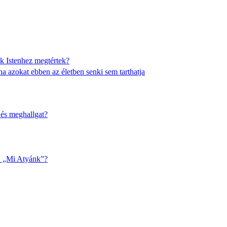
ik Istenhez megtértek?
 ha azokat ebben az életben senki sem tarthatja
 és meghallgat?
g: „Mi Atyánk”?