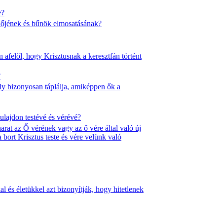
e?
redőjének és bűnök elmosatásának?
n afelől, hogy Krisztusnak a keresztfán történt
?
oly bizonyosan táplálja, amiképpen ők a
ulajdon testévé és vérévé?
arat az Ő vérének vagy az ő vére által való új
bort Krisztus teste és vére velünk való
 és életükkel azt bizonyítják, hogy hitetlenek