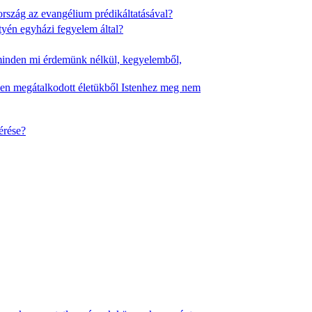
rszág az evangélium prédikáltatásával?
yén egyházi fegyelem által?
minden mi érdemünk nélkül, kegyelemből,
ben megátalkodott életükből Istenhez meg nem
érése?