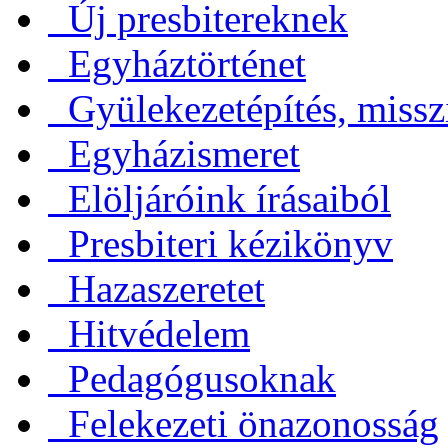
Új presbitereknek
Egyháztörténet
Gyülekezetépítés, missz
Egyházismeret
Elöljáróink írásaiból
Presbiteri kézikönyv
Hazaszeretet
Hitvédelem
Pedagógusoknak
Felekezeti önazonosság