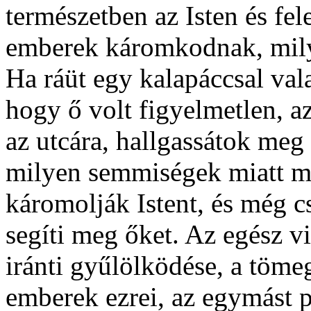
természetben az Isten és fel
emberek káromkodnak, milye
Ha ráüt egy kalapáccsal vala
hogy ő volt figyelmetlen, az
az utcára, hallgassátok meg
milyen semmiségek miatt mi
káromolják Istent, és még 
segíti meg őket. Az egész v
iránti gyűlölködése, a tömeg
emberek ezrei, az egymást p