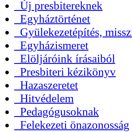
Új presbitereknek
Egyháztörténet
Gyülekezetépítés, missz
Egyházismeret
Elöljáróink írásaiból
Presbiteri kézikönyv
Hazaszeretet
Hitvédelem
Pedagógusoknak
Felekezeti önazonosság