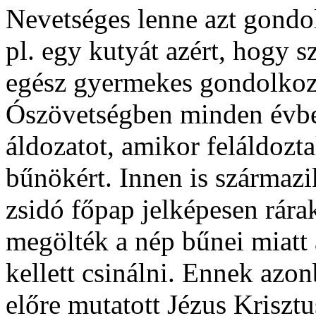
Nevetséges lenne azt gondo
pl. egy kutyát azért, hogy 
egész gyermekes gondolkozá
Ószövetségben minden évben
áldozatot, amikor feláldozt
bűnökért. Innen is származi
zsidó főpap jelképesen rára
megölték a nép bűnei miatt
kellett csinálni. Ennek azon
előre mutatott Jézus Krisztu