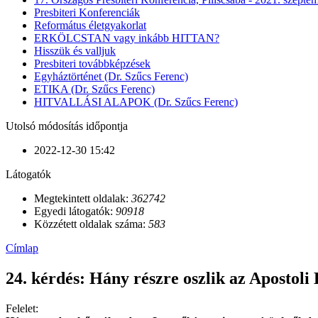
Presbiteri Konferenciák
Református életgyakorlat
ERKÖLCSTAN vagy inkább HITTAN?
Hisszük és valljuk
Presbiteri továbbképzések
Egyháztörténet (Dr. Szűcs Ferenc)
ETIKA (Dr. Szűcs Ferenc)
HITVALLÁSI ALAPOK (Dr. Szűcs Ferenc)
Utolsó módosítás időpontja
2022-12-30 15:42
Látogatók
Megtekintett oldalak:
362742
Egyedi látogatók:
90918
Közzétett oldalak száma:
583
Címlap
24. kérdés: Hány részre oszlik az Apostoli 
Felelet: