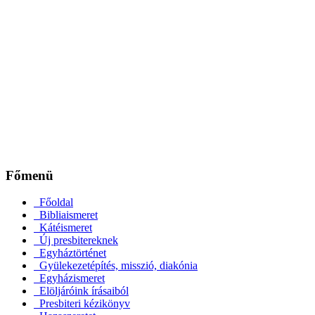
Főmenü
Főoldal
Bibliaismeret
Kátéismeret
Új presbitereknek
Egyháztörténet
Gyülekezetépítés, misszió, diakónia
Egyházismeret
Elöljáróink írásaiból
Presbiteri kézikönyv