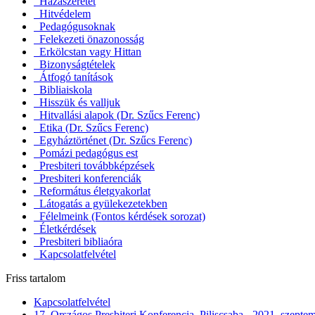
Hazaszeretet
Hitvédelem
Pedagógusoknak
Felekezeti önazonosság
Erkölcstan vagy Hittan
Bizonyságtételek
Átfogó tanítások
Bibliaiskola
Hisszük és valljuk
Hitvallási alapok (Dr. Szűcs Ferenc)
Etika (Dr. Szűcs Ferenc)
Egyháztörténet (Dr. Szűcs Ferenc)
Pomázi pedagógus est
Presbiteri továbbképzések
Presbiteri konferenciák
Református életgyakorlat
Látogatás a gyülekezetekben
Félelmeink (Fontos kérdések sorozat)
Életkérdések
Presbiteri bibliaóra
Kapcsolatfelvétel
Friss tartalom
Kapcsolatfelvétel
17. Országos Presbiteri Konferencia, Piliscsaba - 2021. szepte