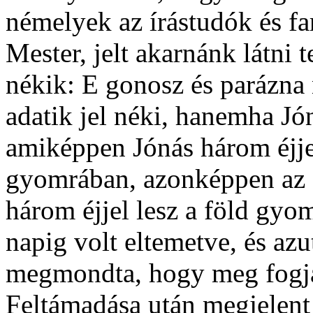
némelyek az írástudók és f
Mester, jelt akarnánk látni 
nékik: E gonosz és parázna 
adatik jel néki, hanemha Jó
amiképpen Jónás három éjjel
gyomrában, azonképpen az 
három éjjel lesz a föld gy
napig volt eltemetve, és azu
megmondta, hogy meg fogják
Feltámadása után megjelent 