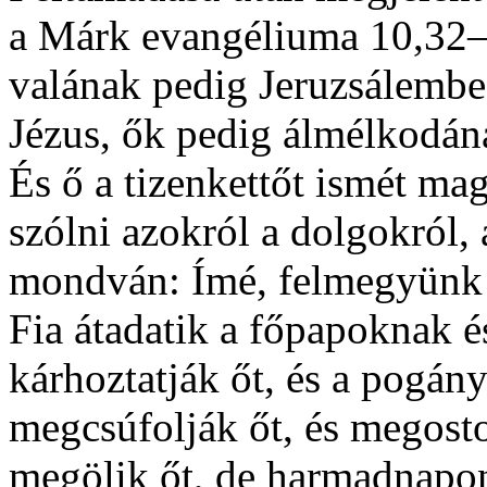
a Márk evangéliuma 10,32–3
valának pedig Jeruzsálembe
Jézus, ők pedig álmélkodána
És ő a tizenkettőt ismét ma
szólni azokról a dolgokról,
mondván: Ímé, felmegyünk 
Fia átadatik a főpapoknak és
kárhoztatják őt, és a pogán
megcsúfolják őt, és megosto
megölik őt, de harmadnapon