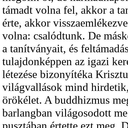
támadt volna fel, akkor a 
érte, akkor visszaemlékezve
volna: csalódtunk. De máské
a tanítványait, és feltámadá
tulajdonképpen az igazi ker
létezése bizonyítéka Kriszt
világvallások mind hirdetik,
örökélet. A buddhizmus meg
barlangban világosodott meg
pusztában értette ezt meg. 