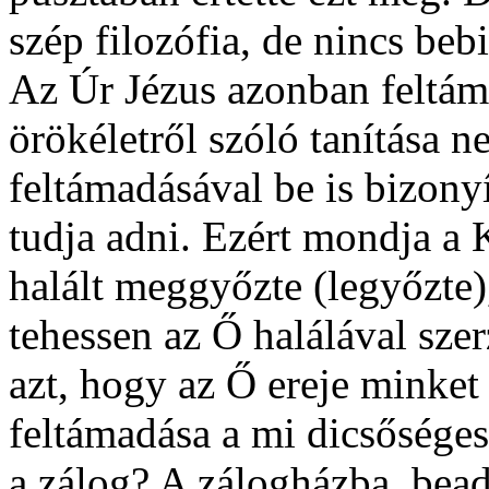
szép filozófia, de nincs beb
Az Úr Jézus azonban feltám
örökéletről szóló tanítása 
feltámadásával be is bizonyí
tudja adni. Ezért mondja a 
halált meggyőzte (legyőzte)
tehessen az Ő halálával szer
azt, hogy az Ő ereje minket 
feltámadása a mi dicsőséges
a zálog? A zálogházba, bead