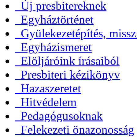
Új presbitereknek
Egyháztörténet
Gyülekezetépítés, missz
Egyházismeret
Elöljáróink írásaiból
Presbiteri kézikönyv
Hazaszeretet
Hitvédelem
Pedagógusoknak
Felekezeti önazonosság