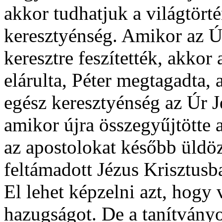
akkor tudhatjuk a világtört
keresztyénség. Amikor az Úr
keresztre feszítették, akkor 
elárulta, Péter megtagadta,
egész keresztyénség az Úr J
amikor újra összegyűjtötte a
az apostolokat később üldöz
feltámadott Jézus Krisztusba
El lehet képzelni azt, hogy 
hazugságot. De a tanítvány