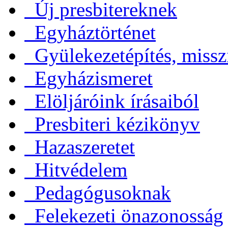
Új presbitereknek
Egyháztörténet
Gyülekezetépítés, missz
Egyházismeret
Elöljáróink írásaiból
Presbiteri kézikönyv
Hazaszeretet
Hitvédelem
Pedagógusoknak
Felekezeti önazonosság