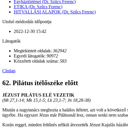
Egyháztörténet (Dr. Szűcs Ferenc)
ETIKA (Dr. Szűcs Ferenc)
HITVALLÁSI ALAPOK (Dr. Szűcs Ferenc)
Utolsó módosítás időpontja
2022-12-30 15:42
Látogatók
Megtekintett oldalak:
362942
Egyedi látogatók:
90972
Közzétett oldalak száma:
583
Címlap
62. Pilátus ítélőszéke előtt
JÉZUST PILÁTUS ELÉ VEZETIK
(Mt 27,1-14; Mk 15,1-5; Lk 23,1-7; Jn 18,28-38)
Miután a nagytanács meghozta a halálos ítéletet, azt volt a következő
ügyébe. Ha egyszer Jézus már Pilátusnál lesz, onnan senki nem szabad
Korán reggel, minden feltűnés nélkül átvezették Jézust Kajafás házából