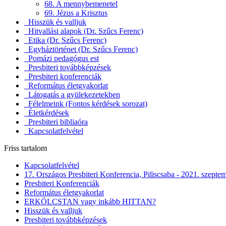
68. A mennybemenetel
69. Jézus a Krisztus
Hisszük és valljuk
Hitvallási alapok (Dr. Szűcs Ferenc)
Etika (Dr. Szűcs Ferenc)
Egyháztörténet (Dr. Szűcs Ferenc)
Pomázi pedagógus est
Presbiteri továbbképzések
Presbiteri konferenciák
Református életgyakorlat
Látogatás a gyülekezetekben
Félelmeink (Fontos kérdések sorozat)
Életkérdések
Presbiteri bibliaóra
Kapcsolatfelvétel
Friss tartalom
Kapcsolatfelvétel
17. Országos Presbiteri Konferencia, Piliscsaba - 2021. szepte
Presbiteri Konferenciák
Református életgyakorlat
ERKÖLCSTAN vagy inkább HITTAN?
Hisszük és valljuk
Presbiteri továbbképzések