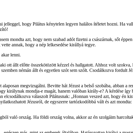
i jelleggel, hogy Pilátus kénytelen legyen halálos ítéletet hozni. Ha val
zító!
em mondta azt, hogy nem szabad adót fizetni a császárnak, sőt éppen a
t vette annak, hogy a nép lelkesedése királlyá tegye.
akar lenni.
ki ott állt előtte összekötözött kézzel és hallgatott. Ahhoz volt szokva
ezzel szemben némán állt és egyetlen szót sem szólt. Csodálkozva fordul
yet alaposan megvizsgálni. Bevitte hát Jézust a belső szobába, abban a
gy királynak mondja-e magát, hanem valóban király-e? A kérdése így ba
lóan elcsodálkozva válaszolt Pilátusnak: „Honnan veszed azt, hogy én 
nyilatkozhatott Jézusról, de egyszerre tartózkodóbbá vált és azt mondta:
ágból való ország. Ha földi ország volna, akkor az én szolgáim harcol
 – egészen más, mint az emberek általában. Határozottan királyi a maga