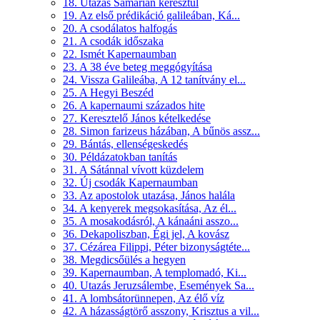
18. Utazás Samárián keresztül
19. Az első prédikáció galileában, Ká...
20. A csodálatos halfogás
21. A csodák időszaka
22. Ismét Kapernaumban
23. A 38 éve beteg meggógyítása
24. Vissza Galileába, A 12 tanítvány el...
25. A Hegyi Beszéd
26. A kapernaumi százados hite
27. Keresztelő János kételkedése
28. Simon farizeus házában, A bűnös assz...
29. Bántás, ellenségeskedés
30. Példázatokban tanítás
31. A Sátánnal vívott küzdelem
32. Új csodák Kapernaumban
33. Az apostolok utazása, János halála
34. A kenyerek megsokasítása, Az él...
35. A mosakodásról, A kánaáni asszo...
36. Dekapoliszban, Égi jel, A kovász
37. Cézárea Filippi, Péter bizonyságtéte...
38. Megdicsőülés a hegyen
39. Kapernaumban, A templomadó, Ki...
40. Utazás Jeruzsálembe, Események Sa...
41. A lombsátorünnepen, Az élő víz
42. A házasságtörő asszony, Krisztus a vil...