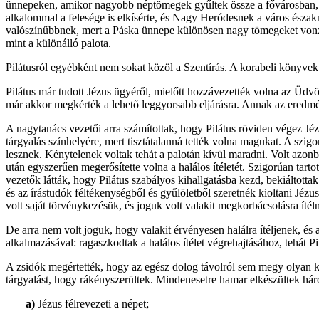
ünnepeken, amikor nagyobb néptömegek gyűltek össze a fővárosban, m
alkalommal a felesége is elkísérte, és Nagy Heródesnek a város északn
valószínűbbnek, mert a Páska ünnepe különösen nagy tömegeket vonzo
mint a különálló palota.
Pilátusról egyébként nem sokat közöl a Szentírás. A korabeli könyvek s
Pilátus már tudott Jézus ügyéről, mielőtt hozzávezették volna az Üdvöz
már akkor megkérték a lehető leggyorsabb eljárásra. Annak az eredménye 
A nagytanács vezetői arra számítottak, hogy Pilátus röviden végez Jéz
tárgyalás színhelyére, mert tisztátalanná tették volna magukat. A szig
lesznek. Kénytelenek voltak tehát a palotán kívül maradni. Volt azonb
után egyszerűen megerősítette volna a halálos ítéletét. Szigorúan tart
vezetők látták, hogy Pilátus szabályos kihallgatásba kezd, bekiáltott
és az írástudók féltékenységből és gyűlöletből szeretnék kioltani Jézus
volt saját törvénykezésük, és joguk volt valakit megkorbácsolásra ít
De arra nem volt joguk, hogy valakit érvényesen halálra ítéljenek, és a
alkalmazásával: ragaszkodtak a halálos ítélet végrehajtásához, tehát 
A zsidók megértették, hogy az egész dolog távolról sem megy olyan k
tárgyalást, hogy rákényszerültek. Mindenesetre hamar elkészültek h
a)
Jézus félrevezeti a népet;