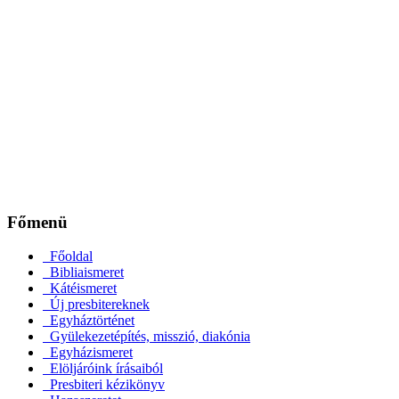
Főmenü
Főoldal
Bibliaismeret
Kátéismeret
Új presbitereknek
Egyháztörténet
Gyülekezetépítés, misszió, diakónia
Egyházismeret
Elöljáróink írásaiból
Presbiteri kézikönyv