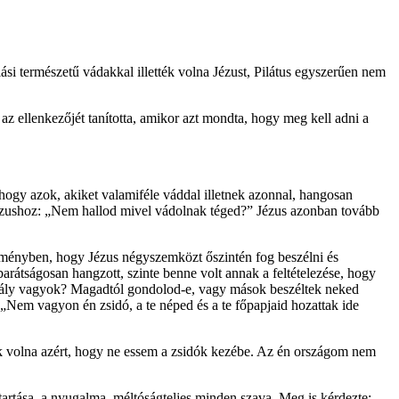
lási természetű vádakkal illették volna Jézust, Pilátus egyszerűen nem
z ellenkezőjét tanította, amikor azt mondta, hogy meg kell adni a
, hogy azok, akiket valamiféle váddal illetnek azonnal, hangosan
t Jézushoz: „Nem hallod mivel vádolnak téged?” Jézus azonban tovább
 reményben, hogy Jézus négyszemközt őszintén fog beszélni és
rátságosan hangzott, szinte benne volt annak a feltételezése, hogy
király vagyok? Magadtól gondolod-e, vagy mások beszéltek neked
 „Nem vagyon én zsidó, a te néped és a te főpapjaid hozattak ide
tak volna azért, hogy ne essem a zsidók kezébe. Az én országom nem
tartása, a nyugalma, méltóságteljes minden szava. Meg is kérdezte: