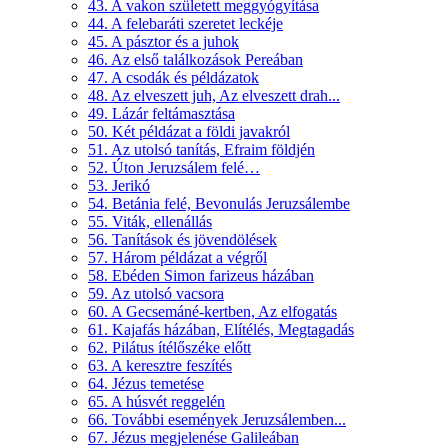
43. A vakon született meggyógyítása
44. A felebaráti szeretet leckéje
45. A pásztor és a juhok
46. Az első találkozások Pereában
47. A csodák és példázatok
48. Az elveszett juh, Az elveszett drah...
49. Lázár feltámasztása
50. Két példázat a földi javakról
51. Az utolsó tanítás, Efraim földjén
52. Úton Jeruzsálem felé…
53. Jerikó
54. Betánia felé, Bevonulás Jeruzsálembe
55. Viták, ellenállás
56. Tanítások és jövendölések
57. Három példázat a végről
58. Ebéden Simon farizeus házában
59. Az utolsó vacsora
60. A Gecsemáné-kertben, Az elfogatás
61. Kajafás házában, Elítélés, Megtagadás
62. Pilátus ítélőszéke előtt
63. A keresztre feszítés
64. Jézus temetése
65. A húsvét reggelén
66. További események Jeruzsálemben...
67. Jézus megjelenése Galileában