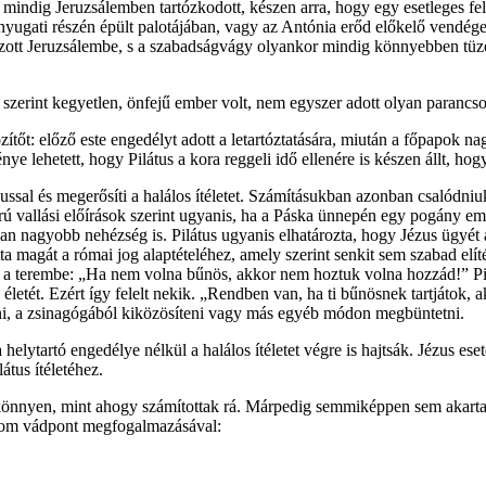
indig Jeruzsálemben tartózkodott, készen arra, hogy egy esetleges fel
yugati részén épült palotájában, vagy az Antónia erőd előkelő vendégek
tt Jeruzsálembe, s a szabadságvágy olyankor mindig könnyebben tüzet 
zerint kegyetlen, önfejű ember volt, nem egyszer adott olyan parancsot,
ítőt: előző este engedélyt adott a letartóztatására, miután a főpapok n
lehetett, hogy Pilátus a kora reggeli idő ellenére is készen állt, hogy 
ussal és megerősíti a halálos ítéletet. Számításukban azonban csalódniu
orú vallási előírások szerint ugyanis, ha a Páska ünnepén egy pogány em
an nagyobb nehézség is. Pilátus ugyanis elhatározta, hogy Jézus ügyét a
otta magát a római jog alaptételéhez, amely szerint senkit sem szabad e
ak a terembe: „Ha nem volna bűnös, akkor nem hoztuk volna hozzád!” Pilá
 életét. Ezért így felelt nekik. „Rendben van, ha ti bűnösnek tartjátok, a
élni, a zsinagógából kiközösíteni vagy más egyéb módon megbüntetni.
 helytartó engedélye nélkül a halálos ítéletet végre is hajtsák. Jézus es
Pilátus ítéletéhez.
önnyen, mint ahogy számítottak rá. Márpedig semmiképpen sem akartak sz
árom vádpont megfogalmazásával: