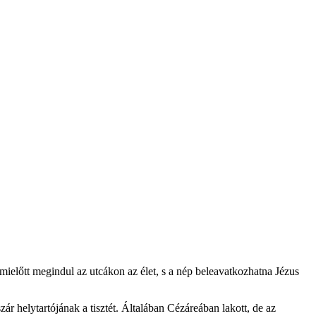
 mielőtt megindul az utcákon az élet, s a nép beleavatkozhatna Jézus
ár helytartójának a tisztét. Általában Cézáreában lakott, de az