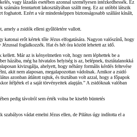
kelés, vagy lázadás esetében azonnal személyesen intézkedhessék. Ez
 számára fenntartott lakosztályában szállt meg. Ez az utóbbi látszik
foghatott. Ezért a vár mindenképpen biztonságosabb szállást kínált,
 amely a zsidók elleni gyűlöletére vallott.
agy katonai erőt kértek tőle Jézus elfogatására. Nagyon valószínű, hogy
Jézussal foglalkozzék. Hat és hét óra között lehetett az idő.
k kellett. Már az is kényelmetlen volt, hogy nem léphettek be a
ber házába, még ha hivatalos helyiség is az, belépnek, tisztátalanokká
laposan kivizsgálja, ahelyett, hogy néhány formális kérdés feltevése
lítélni, akit nem alaposan, megalapozottan vádolnak. Amikor a zsidó
tus azonban átlátott rajtuk, és tisztában volt azzal, hogy a főpapok
kkor ítéljétek el a saját törvényeitek alapján.” A zsidóknak valóban
etében pedig távolról sem érték volna be kisebb büntetés
abályos vádat emelni Jézus ellen, de Pilátus úgy indította el a