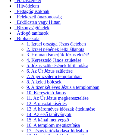
Hazaszeretet
Hitvédelem
Pedagógusoknak
Felekezeti önazonosság
Erkölcstan vagy Hittan
Bizonyságtételek
Átfogó tanítások
Bibliaiskola
1. Izrael országa Jézus életében
2. Izrael népének lelki állapota
3. Honnan ismerjük Jézus életét?
4. Keresztelő János születése
5. Jézus születésének hírül adása
6. Az Úr Jézus születése
7. A jeruzsálemi templomban
8. A keleti bölcsek
9. A tizenkét éves Jézus a templomban
10. Keresztelő János
11. Az Úr Jézus megkeresztelése
12. A pusztai kísértés
13. A hároméves időszak áttekintése
14. Az első tanítványok
15. A kánai menyegző
16. A templom megtisztítása
17. Jézus tartózkodása Júdeában