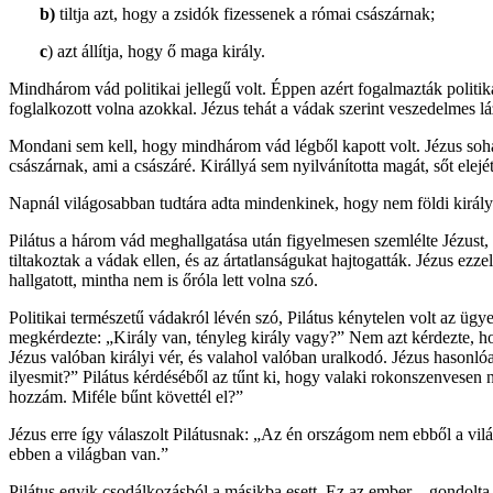
b)
tiltja azt, hogy a zsidók fizessenek a római császárnak;
c
) azt állítja, hogy ő maga király.
Mindhárom vád politikai jellegű volt. Éppen azért fogalmazták politika
foglalkozott volna azokkal. Jézus tehát a vádak szerint veszedelmes lá
Mondani sem kell, hogy mindhárom vád légből kapott volt. Jézus sohas
császárnak, ami a császáré. Királlyá sem nyilvánította magát, sőt elejé
Napnál világosabban tudtára adta mindenkinek, hogy nem földi király 
Pilátus a három vád meghallgatása után figyelmesen szemlélte Jézust, a
tiltakoztak a vádak ellen, és az ártatlanságukat hajtogatták. Jézus 
hallgatott, mintha nem is őróla lett volna szó.
Politikai természetű vádakról lévén szó, Pilátus kénytelen volt az üg
megkérdezte: „Király van, tényleg király vagy?” Nem azt kérdezte, ho
Jézus valóban királyi vér, és valahol valóban uralkodó. Jézus hason
ilyesmit?” Pilátus kérdéséből az tűnt ki, hogy valaki rokonszenvesen 
hozzám. Miféle bűnt követtél el?”
Jézus erre így válaszolt Pilátusnak: „Az én országom nem ebből a vil
ebben a világban van.”
Pilátus egyik csodálkozásból a másikba esett. Ez az ember – gondolta