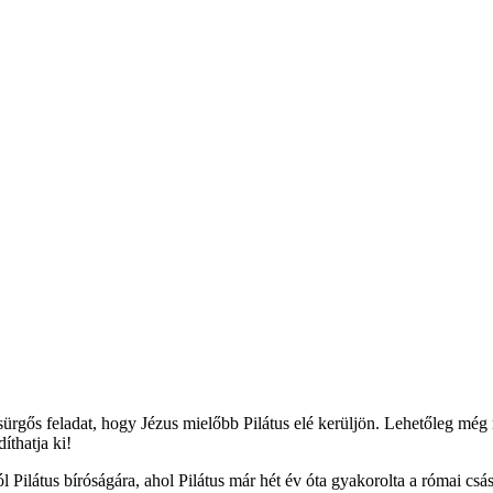
 sürgős feladat, hogy Jézus mielőbb Pilátus elé kerüljön. Lehetőleg még
íthatja ki!
 Pilátus bíróságára, ahol Pilátus már hét év óta gyakorolta a római csász