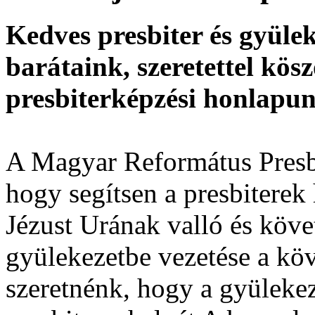
Kedves presbiter és gyüle
barátaink, szeretettel kö
presbiterképzési honlapu
A Magyar Református Presbi
hogy segítsen a presbiterek
Jézust Urának valló és követ
gyülekezetbe vezetése a köv
szeretnénk, hogy a gyüleke