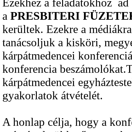
Ezekhez a feladatokhoz ad 
a
PRESBITERI FÜZETE
kerültek. Ezekre a médiákr
tanácsoljuk a kisköri, megye
kárpátmedencei konferenciá
konferencia beszámolókat.T
kárpátmedencei egyháztestek
gyakorlatok átvételét.
A honlap célja, hogy a konf