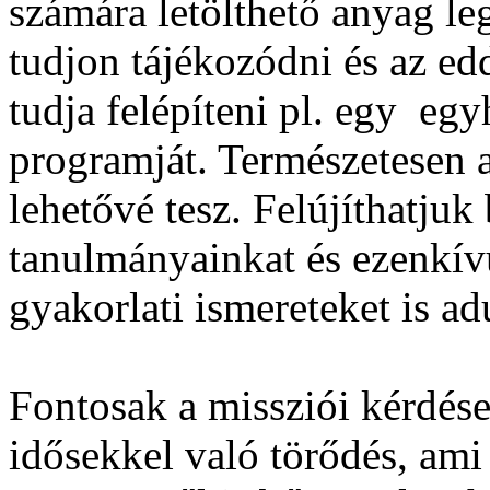
számára letölthető anyag l
tudjon tájékozódni és az e
tudja felépíteni pl. egy eg
programját. Természetesen a
lehetővé tesz. Felújíthatjuk
tanulmányainkat és ezenkívü
gyakorlati ismereteket is ad
Fontosak a missziói kérdések
idősekkel való törődés, ami 