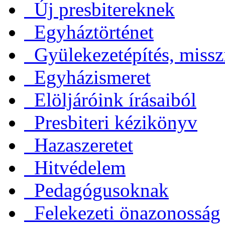
Új presbitereknek
Egyháztörténet
Gyülekezetépítés, missz
Egyházismeret
Elöljáróink írásaiból
Presbiteri kézikönyv
Hazaszeretet
Hitvédelem
Pedagógusoknak
Felekezeti önazonosság