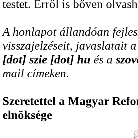
testet. Erről is bőven olvash
A honlapot állandóan fejles
visszajelzéseit, javaslatait 
[dot] szie [dot] hu
és a
szov
mail címeken.
Szeretettel a Magyar Refo
elnöksége