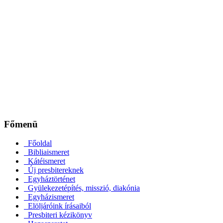
Főmenü
Főoldal
Bibliaismeret
Kátéismeret
Új presbitereknek
Egyháztörténet
Gyülekezetépítés, misszió, diakónia
Egyházismeret
Elöljáróink írásaiból
Presbiteri kézikönyv