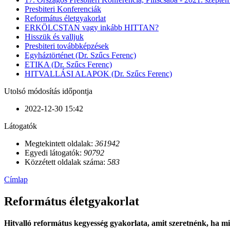
Presbiteri Konferenciák
Református életgyakorlat
ERKÖLCSTAN vagy inkább HITTAN?
Hisszük és valljuk
Presbiteri továbbképzések
Egyháztörténet (Dr. Szűcs Ferenc)
ETIKA (Dr. Szűcs Ferenc)
HITVALLÁSI ALAPOK (Dr. Szűcs Ferenc)
Utolsó módosítás időpontja
2022-12-30 15:42
Látogatók
Megtekintett oldalak:
361942
Egyedi látogatók:
90792
Közzétett oldalak száma:
583
Címlap
Református életgyakorlat
Hitvalló református kegyesség gyakorlata, amit szeretnénk, ha 