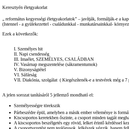
Keresztyén életgyakorlat
„ református kegyességi életgyakorlatok” – javítják, formálják-e a ka
(Istennel - a gyülekezettel - családunkkal - munkatársainkkal- környe
Ezek a következők:
I. Személyes hit
II. Napi csendesség
III. Imaélet, SZEMÉLYES, CSALÁDBAN
IV. Vasárnap megszentelése (sákramentumok)
V. Bizonyságtétel
VI. Sáfárság
VII. Diakónia, szolgálat ( Kiegészítenék-e a testvérek még a 7
A jelen sorozat tanításáról 5 jellemző mondható el:
Személyességre törekszik
Párbeszédre épül, amelyben a másik ember véleménye is formálj
Kiscsoportos keretekben őszinte, a csoport minden tagját megha
A kiscsoportos beszélgetés egy rövid, lelket érintő kérdéssel
A csoportvezetést nem teológusok, lelkészek végzik, hanem felké