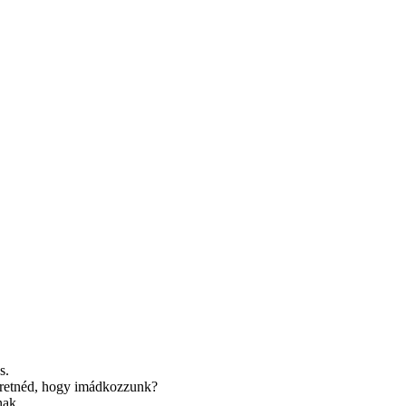
s.
zeretnéd, hogy imádkozzunk?
nak.