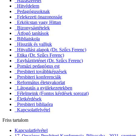
Hazaszeretet
Hitvédelem
Pedagógusoknak
Felekezeti önazonosság
Erkölcstan vagy Hittan
Bizonyságtételek
Átfogó tanítások
Bibliaiskola
Hisszük és valljuk
Hitvallási alapok (Dr. Szűcs Ferenc)
Etika (Dr. Szűcs Ferenc)
Egyháztörténet (Dr. Szűcs Ferenc)
Pomázi pedagógus est
Presbiteri továbbképzések
Presbiteri konferenciák
Református életgyakorlat
Látogatás a gyülekezetekben
Félelmeink (Fontos kérdések sorozat)
Életkérdések
Presbiteri bibliaóra
Kapcsolatfelvétel
Friss tartalom
Kapcsolatfelvétel
17. Országos Presbiteri Konferencia, Piliscsaba - 2021. szepte