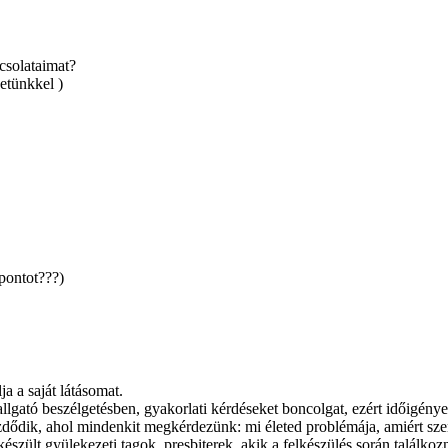
pcsolataimat?
zetünkkel )
 pontot???)
a a saját látásomat.
llgató beszélgetésben, gyakorlati kérdéseket boncolgat, ezért időigénye
 kezdődik, ahol mindenkit megkérdezünk: mi életed problémája, amiért s
szült gyülekezeti tagok, presbiterek, akik a felkészülés során találkoz